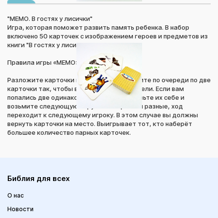
"МЕМО. В гостях у лисички"
Игра, которая поможет развить память ребенка. В набор
включено 50 карточек с изображением героев и предметов из
книги "В гостях у лисички".
Правила игры «МЕМО»:
Разложите карточки картинкой вниз. Берите по очереди по две
карточки так, чтобы все участники их видели. Если вам
попались две одинаковые карточки, оставьте их себе и
возьмите следующую пару. Если карточки разные, ход
переходит к следующему игроку. В этом случае вы должны
вернуть карточки на место. Выигрывает тот, кто наберёт
большее количество парных карточек.
Библия для всех
О нас
Новости