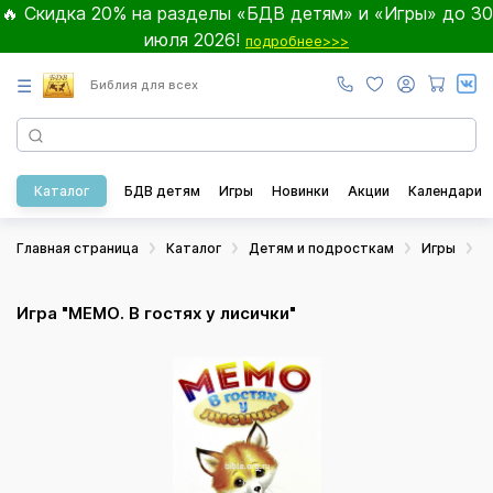
🔥 Скидка 20% на разделы «БДВ детям» и «Игры» до 30
июля 2026!
подробнее>>>
☰
Библия для всех
Каталог
БДВ детям
Игры
Новинки
Акции
Календари
Главная страница
Каталог
Детям и подросткам
Игры
Н
Игра "МЕМО. В гостях у лисички"