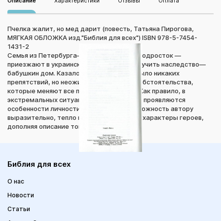
Описание
Характеристики
Отзывы
Оплата
Пчелка жалит, но мед дарит (повесть, Татьяна Пирогова,
МЯГКАЯ ОБЛОЖКА изд."Библия для всех") ISBN 978-5-7454-
1431-2
Семья из Петербурга— родители и сын-подросток —
приезжают в украинское село, чтобы получить наследство—
бабушкин дом. Казалось бы, к этому не было никаких
препятствий, но неожиданно возникают обстоятельства,
которые меняют все планы приехавших. Как правило, в
экстремальных ситуациях наиболее ярко проявляются
особенности личности — это и даёт возможность автору
выразительно, тепло и лирично показать характеры героев,
дополняя описание тонким юмором.
Библия для всех
О нас
Новости
Статьи