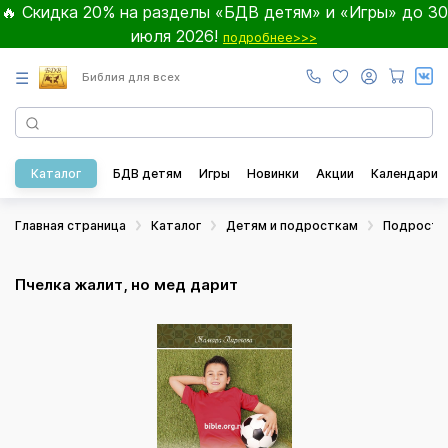
🔥 Скидка 20% на разделы «БДВ детям» и «Игры» до 30
июля 2026!
подробнее>>>
☰
Библия для всех
Каталог
БДВ детям
Игры
Новинки
Акции
Календари
Главная страница
Каталог
Детям и подросткам
Подростк
Пчелка жалит, но мед дарит