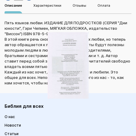
Описание
Характеристики
Отзывы
Оплата
Пять языков любви. ИЗДАНИЕ ДЛЯ ПОДРОСТКОВ (СЕРИЯ "Дни
юности", Гэри Чепмен, МЯГКАЯ ОБЛОЖКА, издательство
"Виссон") ISBN 978-5-9909243-3-8
В этой книге речь снова идет о пяти языках любви, но теперь
автор обращается к подросткам. Его советы будут полезны
молодым людям в любых отношениях: с родителями,
братьями и сестрами, друзьями, учителями и т. д. Автор
ставит перед собой задачу научить своих читателей свободно
владеть всеми пятью языками любви.
Каждый из нас хочет, чтобы его понимали и любили. Это
общее для всех. Неповторимое для каждого из нас - то, как
нам хочется, чтобы нас любили.
Библия для всех
О нас
Новости
Статьи