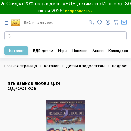
🔥 Скидка 20% на разделы «БДВ детям» и «Игры» до 30
июля 2026!
подробнее>>>
☰
Библия для всех
Каталог
БДВ детям
Игры
Новинки
Акции
Календари
Главная страница
Каталог
Детям и подросткам
Подростк
Пять языков любви ДЛЯ
ПОДРОСТКОВ