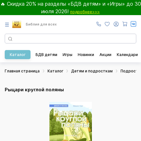
🔥 Скидка 20% на разделы «БДВ детям» и «Игры» до 30
июля 2026!
подробнее>>>
☰
Библия для всех
Каталог
БДВ детям
Игры
Новинки
Акции
Календари
Главная страница
Каталог
Детям и подросткам
Подростк
Рыцари круглой поляны