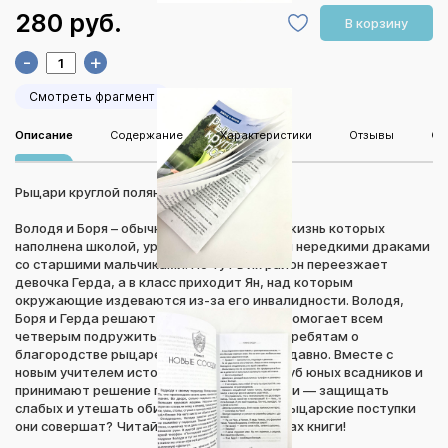
280 руб.
В корзину
-
+
Смотреть фрагмент
Описание
Содержание
Характеристики
Отзывы
Оп
Рыцари круглой поляны
Володя и Боря – обычные пятиклассники, жизнь которых
наполнена школой, уроками, прогулками и нередкими драками
со старшими мальчиками. Но тут в их район переезжает
девочка Герда, а в класс приходит Ян, над которым
окружающие издеваются из-за его инвалидности. Володя,
Боря и Герда решают защитить Яна. Это помогает всем
четверым подружиться. Ян рассказывает ребятам о
благородстве рыцарей, живших давным-давно. Вместе с
новым учителем истории они создают Клуб юных всадников и
принимают решение поступать как рыцари — защищать
слабых и утешать обиженных. Какие же рыцарские поступки
они совершат? Читай об этом на страницах книги!