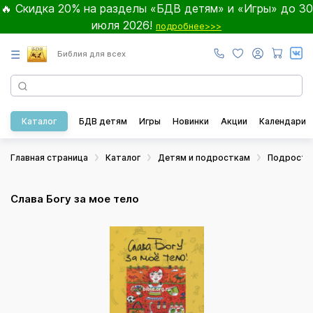
🔥 Скидка 20% на разделы «БДВ детям» и «Игры» до 30
июля 2026!
подробнее>>>
☰
Библия для всех
Каталог
БДВ детям
Игры
Новинки
Акции
Календари
Главная страница
Каталог
Детям и подросткам
Подростк
Слава Богу за мое тело