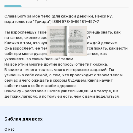
Слава Богу за мое тело (для каждой девочки, Нэнси Ру,
издательство "Триада") ISBN 978-5-86181-457-7
Ты взрослеешь? Твоё тело меняется? Ты хочешь знать, как
питаться, сколько времени уделять спорту?
Книжка о том, что нужно и хочется знать каждой девочке.
Она взрослеет, её тело меняется, ей хочется понять, как вести
себя при менструациях, как правильно питаться, как
ухаживать за своим "новым" телом.
На все эти и многие другие вопросы ответит книжка.
В книжке - много тестов, много интересных заданий. Ты
узнаешь о себе самой, о том, что происходит с твоим телом
сейчас и чего ожидать в скором будущем. Книга научит
заботиться о себе и своём здоровье.
Нэнси Ру - работала в школе учительницей, и в театре, и в
детских лагерях, а потому ей есть, чем с вами поделиться.
Библия для всех
О нас