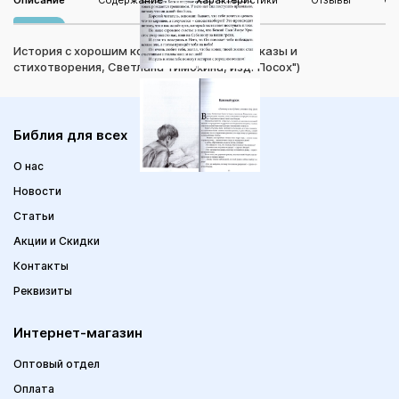
Описание
Содержание
Характеристики
Отзывы
Оп
История с хорошим концом (детские рассказы и
стихотворения, Светлана Тимохина, изд."Посох")
Библия для всех
О нас
Новости
Статьи
Акции и Скидки
Контакты
Реквизиты
Интернет-магазин
Оптовый отдел
Оплата