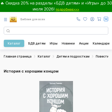
🔥 Скидка 20% на разделы «БДВ детям» и «Игры» до 30
июля 2026!
подробнее>>>
☰
Библия для всех
Каталог
БДВ детям
Игры
Новинки
Акции
Календари
Главная страница
Каталог
Детям и подросткам
Повести и
История с хорошим концом