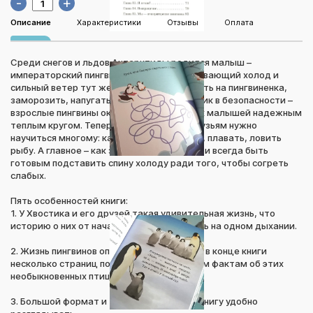
-
+
Описание
Характеристики
Отзывы
Оплата
Среди снегов и льдов Антарктиды родился малыш –
императорский пингвин Хвостик. Пронизывающий холод и
сильный ветер тут же попытались налететь на пингвиненка,
заморозить, напугать, погубить. Но Хвостик в безопасности –
взрослые пингвины окружили его и других малышей надежным
теплым кругом. Теперь Хвостику и его друзьям нужно
научиться многому: как скользить по льду, плавать, ловить
рыбу. А главное – как заботиться о других и всегда быть
готовым подставить спину холоду ради того, чтобы согреть
слабых.
Пять особенностей книги:
1. У Хвостика и его друзей такая удивительная жизнь, что
историю о них от начала до конца читаешь на одном дыхании.
2. Жизнь пингвинов описана очень точно, а в конце книги
несколько страниц посвящены интересным фактам об этих
необыкновенных птицах.
3. Большой формат и твердая обложка – книгу удобно