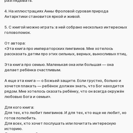
разглядывать.
4. На иллюстрациях Анны Фроловой суровая природа
Антарктики становится яркой и живой.
5. С книгой можно играть: в ней собрано несколько интересных
головоломок.
От автора:
«Эта книга про императорских пингвинов. Мне хотелось
рассказать детям про этих сильных, верных, выносливых птиц.
Эта книга про семью. Маленькая она или большая — она
делает ребёнка счастливым.
А еще эта книга — о Божьей защите. Если грустно, больно и
хочется плакать — ребёнок должен знать, что Бог находится
рядом. Мне хотелось сказать ребёнку, что он всегда окружён
любовью Бога и семьи».
Для кого книга:
Для тех, кто любит пингвинов. И для тех, кто еще не любит, но
готов полюбить.
Для всех, кто хочет послушать или почитать интересную
историю.