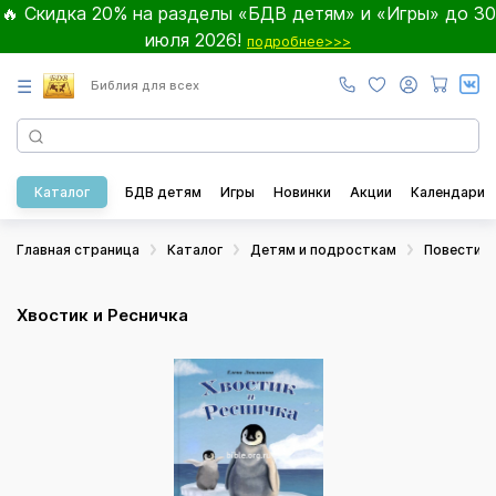
🔥 Скидка 20% на разделы «БДВ детям» и «Игры» до 30
июля 2026!
подробнее>>>
☰
Библия для всех
Каталог
БДВ детям
Игры
Новинки
Акции
Календари
Главная страница
Каталог
Детям и подросткам
Повести и
Хвостик и Ресничка