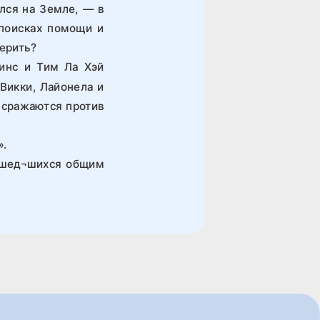
лся на Земле, — в
 поисках помощи и
верить?
инс и Тим Ла Хэй
Викки, Лайонела и
е сражаются против
».
зошед¬шихся общим