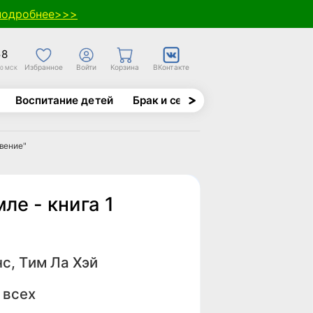
подробнее>>>
58
Избранное
Войти
Корзина
ВКонтакте
30 МСК
Воспитание детей
Брак и семья
Духовно-назида
вение"
ле - книга 1
с, Тим Ла Хэй
 всех