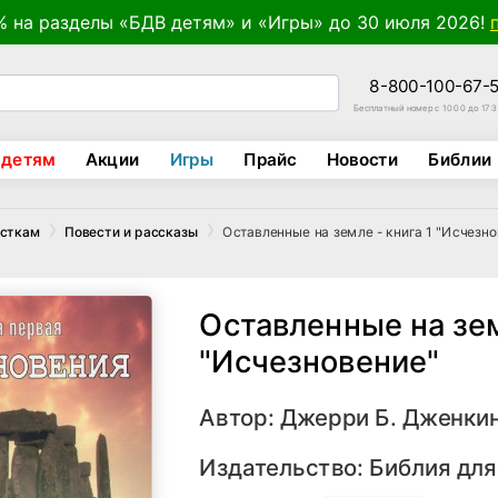
% на разделы «БДВ детям» и «Игры» до 30 июля 2026!
8-800-100-67-
Бесплатный номер с 10:00 до 17:
 детям
Акции
Игры
Прайс
Новости
Библии
Оставленные на земле - книга 1 "Исчезно
осткам
Повести и рассказы
Оставленные на зем
"Исчезновение"
Автор:
Джерри Б. Дженкин
Издательство:
Библия для