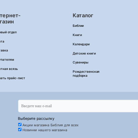
тернет-
Каталог
газин
Библии
овый отдел
Книги
ата
Календари
тавка
Детские книги
упателям
Сувениры
тная всязь
Рождественская
подборка
чать прайс-лист
Выберите рассылку
Акции магазина Библия для всех
Новинки нашего магазина