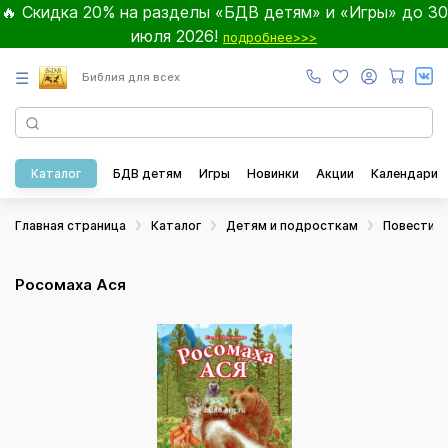
🔥 Скидка 20% на разделы «БДВ детям» и «Игры» до 30
июля 2026!
подробнее>>>
☰
Библия для всех
Каталог
БДВ детям
Игры
Новинки
Акции
Календари
Главная страница
Каталог
Детям и подросткам
Повести и
Росомаха Ася