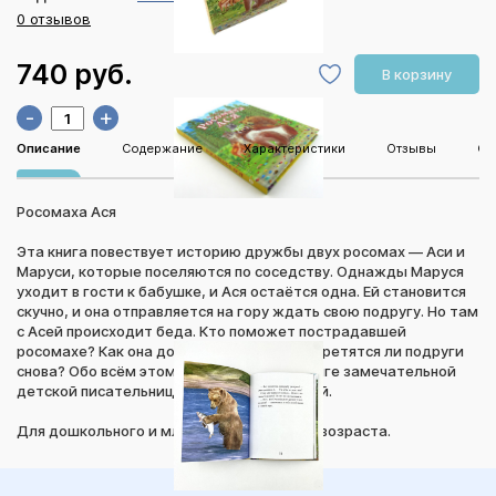
0 отзывов
740 руб.
В корзину
-
+
Описание
Содержание
Характеристики
Отзывы
Оп
Росомаха Ася
Эта книга повествует историю дружбы двух росомах — Аси и
Маруси, которые поселяются по соседству. Однажды Маруся
уходит в гости к бабушке, и Ася остаётся одна. Ей становится
скучно, и она отправляется на гору ждать свою подругу. Но там
с Асей происходит беда. Кто поможет пострадавшей
росомахе? Как она доберётся домой? Встретятся ли подруги
снова? Обо всём этом читайте в новой книге замечательной
детской писательницы Елены Люкмановой.
Для дошкольного и младшего школьного возраста.