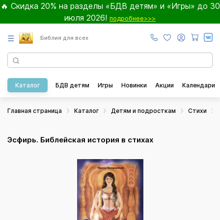
🔥 Скидка 20% на разделы «БДВ детям» и «Игры» до 30
июля 2026!
подробнее>>>
☰
Библия для всех
Каталог
БДВ детям
Игры
Новинки
Акции
Календари
Главная страница
Каталог
Детям и подросткам
Стихи
Эсфирь. Библейская история в стихах