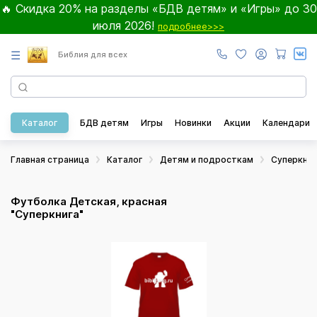
🔥 Скидка 20% на разделы «БДВ детям» и «Игры» до 30
июля 2026!
подробнее>>>
☰
Библия для всех
Каталог
БДВ детям
Игры
Новинки
Акции
Календари
Главная страница
Каталог
Детям и подросткам
Суперкниг
Футболка Детская, красная
"Суперкнига"