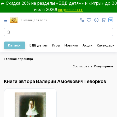
🔥 Скидка 20% на разделы «БДВ детям» и «Игры» до 30
июля 2026!
подробнее>>>
☰
Библия для всех
Каталог
БДВ детям
Игры
Новинки
Акции
Календари
Главная страница
Сортировать:
Популярные
Книги автора Валерий Амоякович Геворков