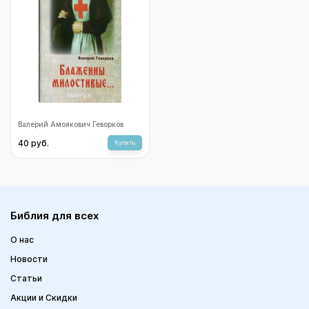
Блаженны милостивые
Валерий Амоякович Геворков
40 руб.
Купить
Библия для всех
О нас
Новости
Статьи
Акции и Скидки