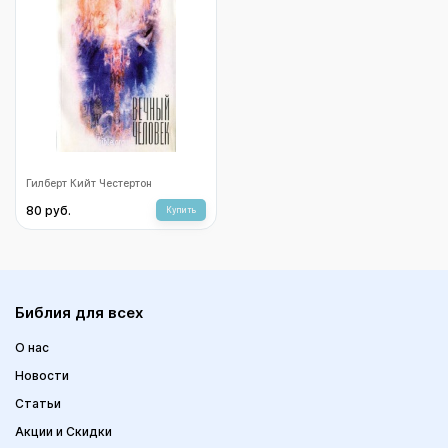
Вечный человек
Гилберт Кийт Честертон
80 руб.
Купить
Библия для всех
О нас
Новости
Статьи
Акции и Скидки