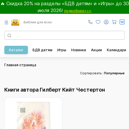
🔥 Скидка 20% на разделы «БДВ детям» и «Игры» до 30
июля 2026!
подробнее>>>
☰
Библия для всех
Каталог
БДВ детям
Игры
Новинки
Акции
Календари
Главная страница
Сортировать:
Популярные
Книги автора Гилберт Кийт Честертон