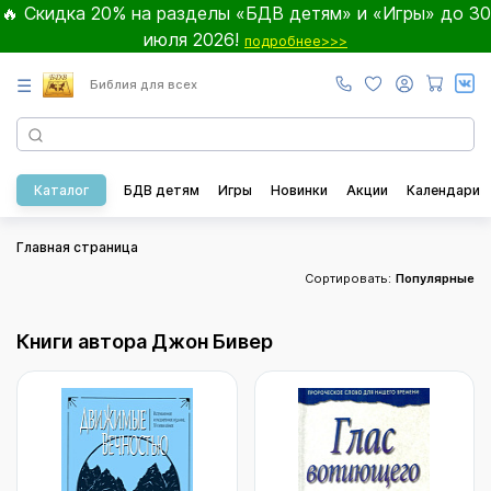
🔥 Скидка 20% на разделы «БДВ детям» и «Игры» до 30
июля 2026!
подробнее>>>
☰
Библия для всех
Каталог
БДВ детям
Игры
Новинки
Акции
Календари
Главная страница
Сортировать:
Популярные
Книги автора Джон Бивер