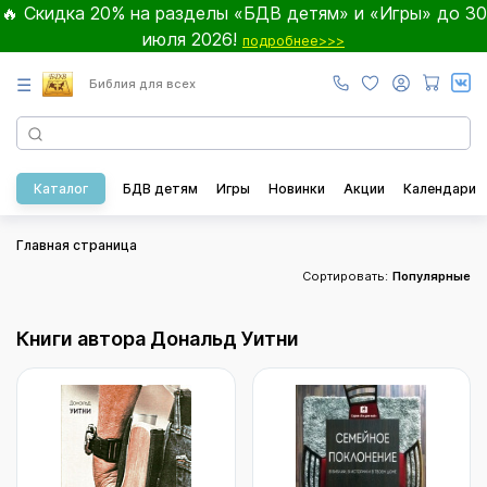
🔥 Скидка 20% на разделы «БДВ детям» и «Игры» до 30
июля 2026!
подробнее>>>
☰
Библия для всех
Каталог
БДВ детям
Игры
Новинки
Акции
Календари
Главная страница
Сортировать:
Популярные
Книги автора Дональд Уитни