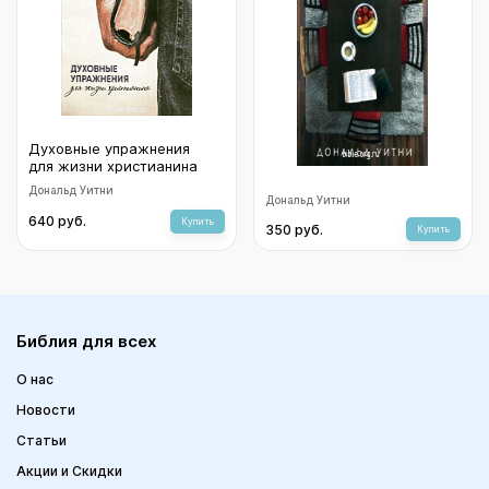
Духовные упражнения
для жизни христианина
Дональд Уитни
Семейное поклонение. В
Дональд Уитни
Библии, в истории и в
640 руб.
Купить
350 руб.
твоём доме
Купить
Библия для всех
О нас
Новости
Статьи
Акции и Скидки