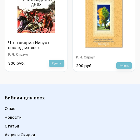
Что говорил Иисус о
последних днях
Р. Ч. Спраул
Обновление сознания.
Р. Ч. Спраул
Основы христианской
300 руб.
Купить
290 руб.
веры
Купить
Библия для всех
О нас
Новости
Статьи
Акции и Скидки