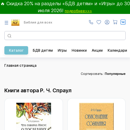
🔥 Скидка 20% на разделы «БДВ детям» и «Игры» до 30
июля 2026!
подробнее>>>
☰
Библия для всех
Каталог
БДВ детям
Игры
Новинки
Акции
Календари
Главная страница
Сортировать:
Популярные
Книги автора Р. Ч. Спраул