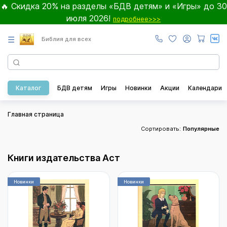
🔥 Скидка 20% на разделы «БДВ детям» и «Игры» до 30
июля 2026!
подробнее>>>
☰
Библия для всех
Каталог
БДВ детям
Игры
Новинки
Акции
Календари
Главная страница
Сортировать:
Популярные
Книги издательства Аст
Новинки
Новинки