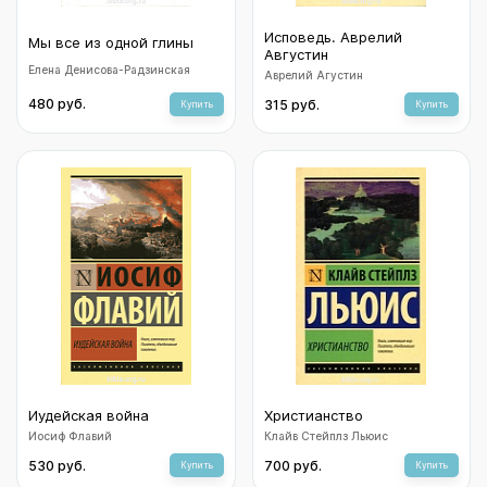
Исповедь. Аврелий
Мы все из одной глины
Августин
Елена Денисова-Радзинская
Аврелий Агустин
480 руб.
315 руб.
Купить
Купить
Иудейская война
Христианство
Иосиф Флавий
Клайв Стейплз Льюис
530 руб.
700 руб.
Купить
Купить