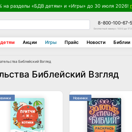
% на разделы «БДВ детям» и «Игры» до 30 июля 2026!
8-800-100-67-
Бесплатный номер с 10:00 до 17:
 детям
Акции
Игры
Прайс
Новости
Библии
ательства Библейский Взгляд
льства Библейский Взгляд
овинки
Новинки