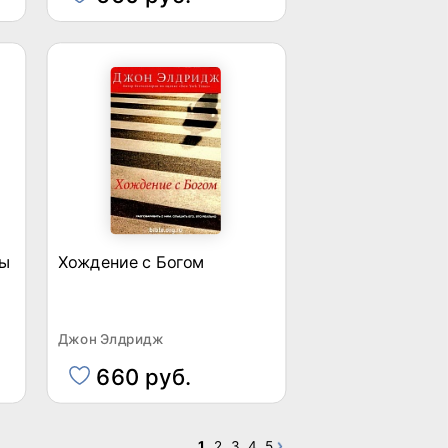
бы
Хождение с Богом
Джон Элдридж
660 руб.
1
2
3
4
5