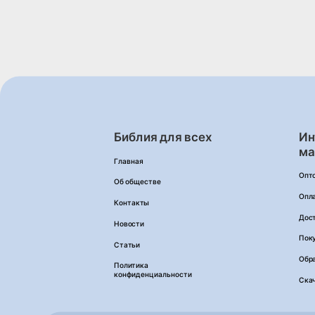
Библия для всех
Ин
ма
Главная
Опт
Об обществе
Опл
Контакты
Дос
Новости
Пок
Статьи
Обра
Политика
конфиденциальности
Ска