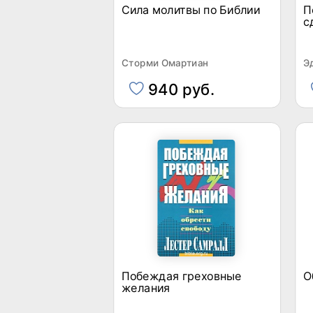
Сила молитвы по Библии
П
с
Сторми Омартиан
Э
940 руб.
Побеждая греховные
О
желания