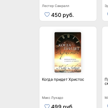
Лестер Самралл
Э
450 руб.
Когда придет Христос
П
с
Макс Лукадо
М
499 руб.