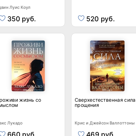
двин Луис Коул
350 руб.
520 руб.
роживи жизнь со
Сверхестественная сила
мыслом
прощения
акс Лукадо
Крис и Джейсон Валлоттоны
660 руб.
469 руб.