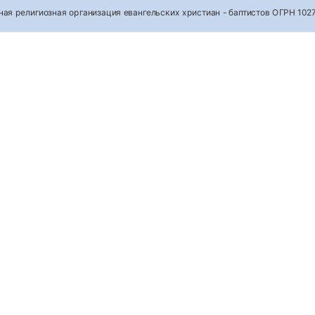
тная религиозная организация евангельских христиан - баптистов ОГРН 1