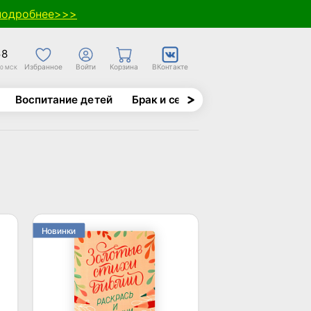
подробнее>>>
58
Избранное
Войти
Корзина
ВКонтакте
30 МСК
Воспитание детей
Брак и семья
Духовно-назида
Новинки