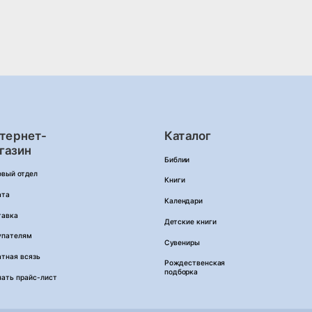
тернет-
Каталог
газин
Библии
овый отдел
Книги
ата
Календари
тавка
Детские книги
упателям
Сувениры
тная всязь
Рождественская
подборка
чать прайс-лист