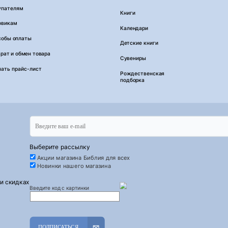
упателям
Книги
овикам
Календари
собы оплаты
Детские книги
рат и обмен товара
Сувениры
чать прайс-лист
Рождественская
подборка
Выберите рассылку
Акции магазина Библия для всех
Новинки нашего магазина
 и скидках
Введите код с картинки
ПОДПИСАТЬСЯ