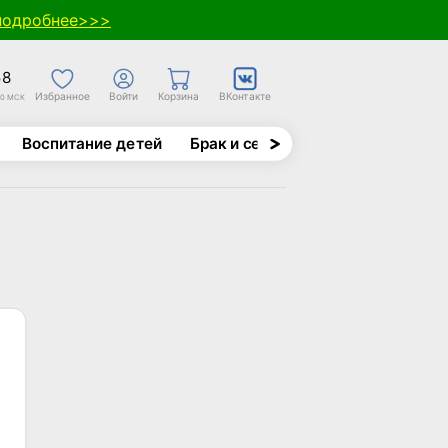
подробнее>>>
58
Избранное
Войти
Корзина
ВКонтакте
30 МСК
Воспитание детей
Брак и семья
Духовно-назида