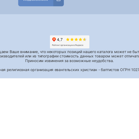
аем Ваше внимание, что некоторых позиций нашего каталога может не быть
роизводителей или из типографии стоимость данных товаром может отличать
Приносим извинения за возможные неудобства.
тная религиозная организация евангельских христиан - баптистов ОГРН 1