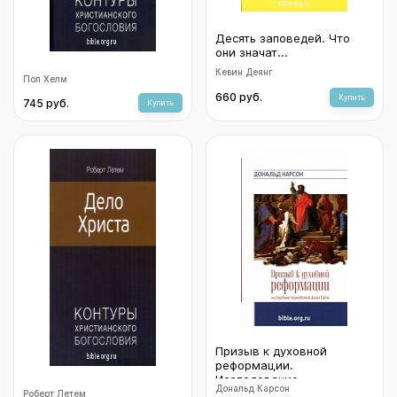
Десять заповедей. Что
они значат...
Кевин Деянг
Провидение
Пол Хелм
660 руб.
Купить
745 руб.
Купить
Призыв к духовной
реформации.
Исследование
Дональд Карсон
Дело Христа
молитвенной жизни
Роберт Летем