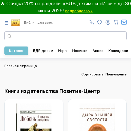
🔥 Скидка 20% на разделы «БДВ детям» и «Игры» до 30
июля 2026!
подробнее>>>
☰
Библия для всех
Каталог
БДВ детям
Игры
Новинки
Акции
Календари
Главная страница
Сортировать:
Популярные
Книги издательства Позитив-Центр