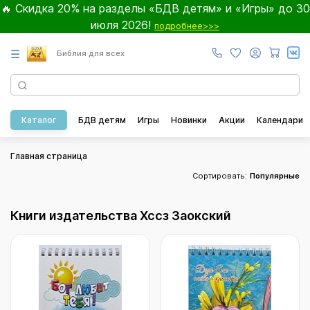
🔥 Скидка 20% на разделы «БДВ детям» и «Игры» до 30
июля 2026!
подробнее>>>
☰
Библия для всех
Каталог
БДВ детям
Игры
Новинки
Акции
Календари
Главная страница
Сортировать:
Популярные
Книги издательства Хссз Заокский