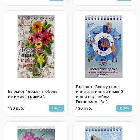
Блокнот "Всему свое
Блокнот "Божья любовь
время, и время всякой
не имеет границ".
вещи под небом.
Екклесиаст 3:1".
130 руб.
130 руб.
Купить
Купить