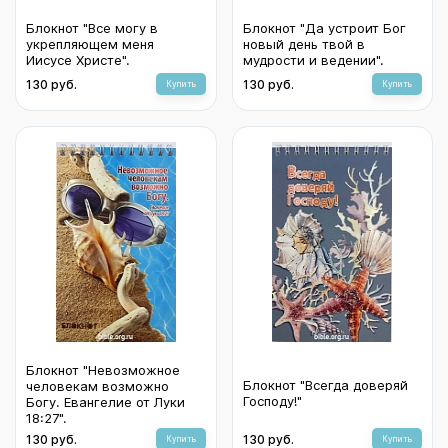
Блокнот "Все могу в
Блокнот "Да устроит Бог
укрепляющем меня
новый день твой в
Иисусе Христе".
мудрости и ведении".
130 руб.
130 руб.
Купить
Купить
Блокнот "Невозможное
Блокнот "Всегда доверяй
человекам возможно
Господу!"
Богу. Евангелие от Луки
18:27".
130 руб.
130 руб.
Купить
Купить