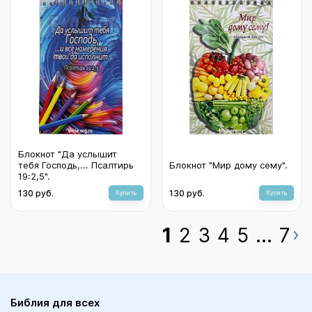
Блокнот "Да услышит
тебя Господь,... Псалтирь
Блокнот "Мир дому сему".
19:2,5".
130 руб.
130 руб.
Купить
Купить
1
2
3
4
5
...
7
Библия для всех