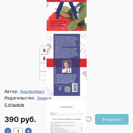
Автор:
Дон Колберт
Издательство:
Триада
0 отзывов
390 руб.
В корзину
-
+