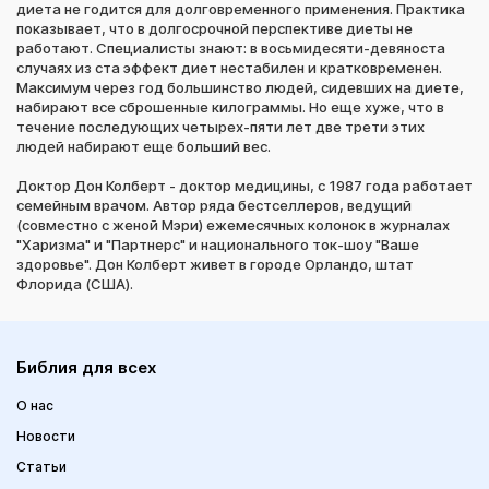
диета не годится для долговременного применения. Практика
показывает, что в долгосрочной перспективе диеты не
работают. Специалисты знают: в восьмидесяти-девяноста
случаях из ста эффект диет нестабилен и кратковременен.
Максимум через год большинство людей, сидевших на диете,
набирают все сброшенные килограммы. Но еще хуже, что в
течение последующих четырех-пяти лет две трети этих
людей набирают еще больший вес.
Доктор Дон Колберт - доктор медицины, с 1987 года работает
семейным врачом. Автор ряда бестселлеров, ведущий
(совместно с женой Мэри) ежемесячных колонок в журналах
"Харизма" и "Партнерс" и национального ток-шоу "Ваше
здоровье". Дон Колберт живет в городе Орландо, штат
Флорида (США).
Библия для всех
О нас
Новости
Статьи