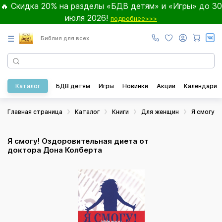
🔥 Скидка 20% на разделы «БДВ детям» и «Игры» до 30
июля 2026!
подробнее>>>
☰
Библия для всех
Каталог
БДВ детям
Игры
Новинки
Акции
Календари
Главная страница
Каталог
Книги
Для женщин
Я смогу!
Я смогу! Оздоровительная диета от
доктора Дона Колберта