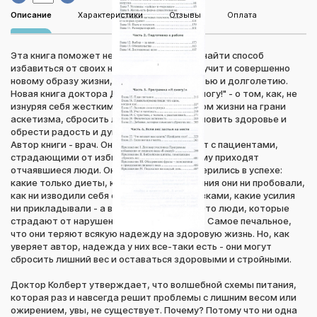
Описание
Характеристики
Отзывы
Оплата
Эта книга поможет не только похудеть и найти способ
избавиться от своих недомоганий, она научит и совершенно
новому образу жизни, ведущему к здоровью и долголетию.
Новая книга доктора Дона Колберта "Я смогу!" - о том, как, не
изнуряя себя жесткими диетами и образом жизни на грани
аскетизма, сбросить лишний вес, восстановить здоровье и
обрести радость и душевный покой.
Автор книги - врач. Он много лет работает с пациентами,
страдающими от избыточного веса. К нему приходят
отчаявшиеся люди. Они полностью разуверились в успехе:
какие только диеты, какие системы питания они ни пробовали,
как ни изводили себя физическими нагрузками, какие усилия
ни прикладывали - а вес не уменьшился. Это люди, которые
страдают от нарушения обмена веществ. Самое печальное,
что они теряют всякую надежду на здоровую жизнь. Но, как
уверяет автор, надежда у них все-таки есть - они могут
сбросить лишний вес и оставаться здоровыми и стройными.
Доктор Колберт утверждает, что волшебной схемы питания,
которая раз и навсегда решит проблемы с лишним весом или
ожирением, увы, не существует. Почему? Потому что ни одна