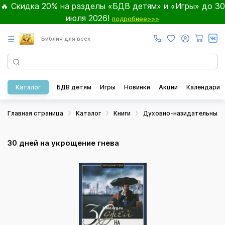
🔥 Скидка 20% на разделы «БДВ детям» и «Игры» до 30
июля 2026!
подробнее>>>
☰
Библия для всех
Каталог
БДВ детям
Игры
Новинки
Акции
Календари
Главная страница
Каталог
Книги
Духовно-назидательные
30 дней на укрощение гнева