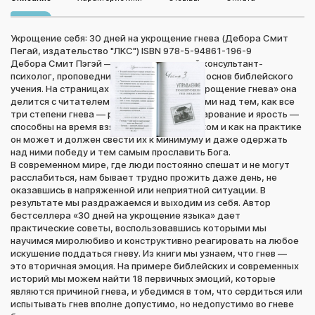
Укрощение себя: 30 дней на укрощение гнева (Дебора Смит
Пегай, издательство "ЛКС") ISBN 978-5-94861-196-9
Дебора Смит Пэгэй — дипломированный консультант-
психолог, проповедница и преподаватель основ библейского
учения. На страницах книги «30 дней на укрощение гнева» она
делится с читателем своими наблюдениями над тем, как все
три степени гнева — раздражение, разочарование и ярость —
способны на время взять верх над человеком и как на практике
он может и должен свести их к минимуму и даже одержать
над ними победу и тем самым прославить Бога.
В современном мире, где люди постоянно спешат и не могут
расслабиться, нам бывает трудно прожить даже день, не
оказавшись в напряженной или неприятной ситуации. В
результате мы раздражаемся и выходим из себя. Автор
бестселлера «30 дней на укрощение языка» дает
практические советы, воспользовавшись которыми мы
научимся миролюбиво и конструктивно реагировать на любое
искушение поддаться гневу. Из книги мы узнаем, что гнев —
это вторичная эмоция. На примере библейских и современных
историй мы можем найти 18 первичных эмоций, которые
являются причиной гнева, и убедимся в том, что сердиться или
испытывать гнев вполне допустимо, но недопустимо во гневе