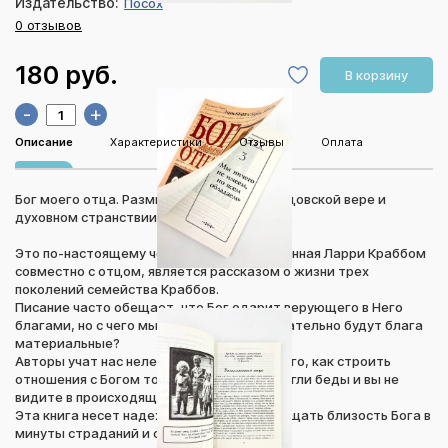
Издательство:
Посох
0 отзывов
180 руб.
В корзину
-
+
Описание
Характеристики
Отзывы
Оплата
Бог моего отца. Размышления сына об отцовской вере и
духовном странствии
Это по-настоящему честная книга, написанная Ларри Краббом
совместно с отцом, является рассказом о жизни трех
поколений семейства Краббов.
Писание часто обещает, что Бог одарит верующего в Него
благами, но с чего мы взяли, что это обязательно будут блага
материальные?
Авторы учат нас нелегкому пониманию того, как строить
отношения с Богом тогда, когда вас постигли беды и вы не
видите в происходящем никакого смысла.
Эта книга несет надежду и помогает ощущать близость Бога в
минуты страданий и страха.