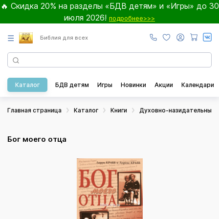
🔥 Скидка 20% на разделы «БДВ детям» и «Игры» до 30
июля 2026!
подробнее>>>
☰
Библия для всех
Каталог
БДВ детям
Игры
Новинки
Акции
Календари
Главная страница
Каталог
Книги
Духовно-назидательные
Бог моего отца