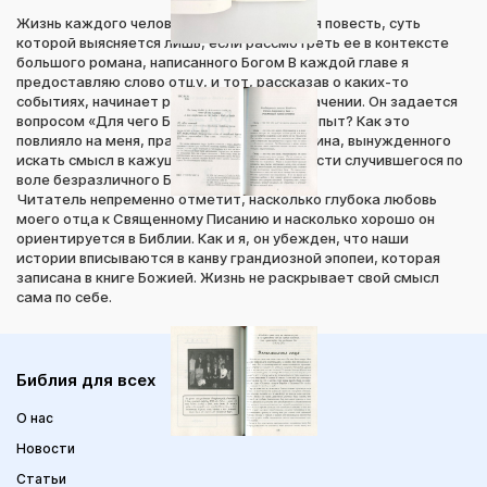
Жизнь каждого человека — это маленькая повесть, суть
которой выясняется лишь, если рассмотреть ее в контексте
большого романа, написанного Богом В каждой главе я
предоставляю слово отцу, и тот, рассказав о каких-то
событиях, начинает размышлять об их значении. Он задается
вопросом «Для чего Бог послал мне этот опыт? Как это
повлияло на меня, правоверного христианина, вынужденного
искать смысл в кажущейся бессмысленности случившегося по
воле безразличного Бога?».
Читатель непременно отметит, насколько глубока любовь
моего отца к Священному Писанию и насколько хорошо он
ориентируется в Библии. Как и я, он убежден, что наши
истории вписываются в канву грандиозной эпопеи, которая
записана в книге Божией. Жизнь не раскрывает свой смысл
сама по себе.
Библия для всех
О нас
Новости
Статьи