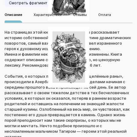
Смотреть фрагмент
Описание
Характеристики
Отзывы
Оплата
На страницах этой книги Тагызаде Абасов рассказывает
историю собственной жизни, полную поистине драматических
поворотов, самый важный из которых привел израненного
героя к духовному исцелению и преображению.
Имена и фамилии некоторых персонажей изменены. Книга
содержит описание сцен насилия и грубую, но цензурную
лексику. Рекомендована для лиц старше 16 лет.
События, о которых повествует книга «Исцелённые раны»,
происходили в Азербайджане и за его пределами начиная с
середины прошлого века и происходят по сей день. Ее автор
рассказывает о своем тяжелом детстве в тех бесчеловечных
условиях, в которых он оказался, потеряв в раннем возрасте
родителей и оставшись на попечении не знающей жалости
старшей кузины. Озлобленный на весь мир, он чувствовал, как
постепенно его душа превращается в камень. Однако жизнь
порой преподносит нам такие сюрпризы, о которых мы не
могли и мечтать. Нечто подобное произошло и с
несломленным мальчиком Тагиром — героем этой реальной
истории.