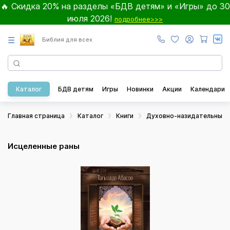
🔥 Скидка 20% на разделы «БДВ детям» и «Игры» до 30
июля 2026!
подробнее>>>
☰
Библия для всех
Каталог
БДВ детям
Игры
Новинки
Акции
Календари
Главная страница
Каталог
Книги
Духовно-назидательные
Исцеленные раны