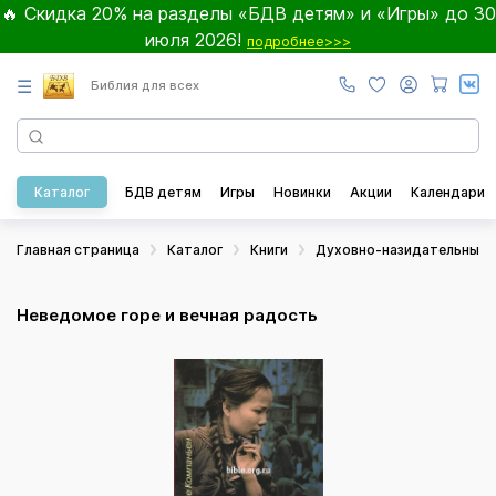
🔥 Скидка 20% на разделы «БДВ детям» и «Игры» до 30
июля 2026!
подробнее>>>
☰
Библия для всех
Каталог
БДВ детям
Игры
Новинки
Акции
Календари
Главная страница
Каталог
Книги
Духовно-назидательные
Неведомое горе и вечная радость