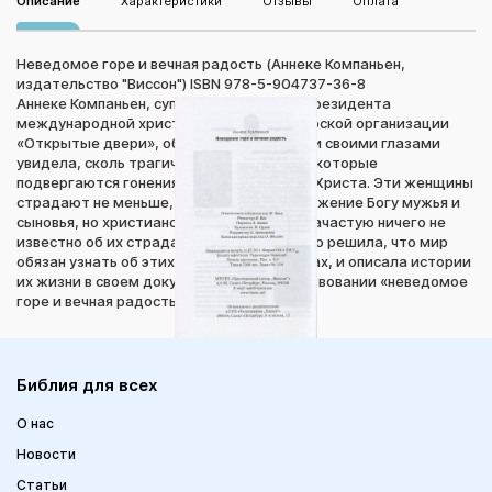
Описание
Характеристики
Отзывы
Оплата
Неведомое горе и вечная радость (Аннеке Компаньен,
издательство "Виссон") ISBN 978-5-904737-36-8
Аннеке Компаньен, супруга и соратница президента
международной христианской миссионерской организации
«Открытые двери», объездила весь мир и своими глазами
увидела, сколь трагична судьба женшин, которые
подвергаются гонениям за веру в Иисуса Христа. Эти женщины
страдают не меньше, чем их несущие служение Богу мужья и
сыновья, но христианскому сообшеству зачастую ничего не
известно об их страданиях. Аннеке твердо решила, что мир
обязан узнать об этих отважных женщинах, и описала истории
их жизни в своем документальном повествовании «неведомое
горе и вечная радость».
Библия для всех
О нас
Новости
Статьи