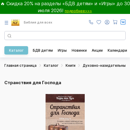
🔥 Скидка 20% на разделы «БДВ детям» и «Игры» до 30
июля 2026!
подробнее>>>
☰
Библия для всех
Каталог
БДВ детям
Игры
Новинки
Акции
Календари
Главная страница
Каталог
Книги
Духовно-назидательные
Странствия для Господа