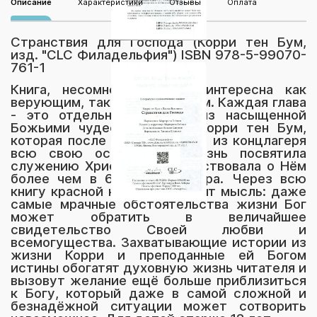
Описание
Характеристики
Отзывы
Оплата
Странствия для Господа (Корри тен Бум,
изд. "CLC Филадельфия") ISBN 978-5-99070-
761-1
Книга, несомненно, будет интересна как
верующим, так и неверующим. Каждая глава
- это отдельная история из насыщенной
Божьими чудесами жизни Корри тен Бум,
которая после освобождения из концлагеря
всю свою оставшуюся жизнь посвятила
служению Христу и благовествовала о Нём
более чем в 65 странах мира. Через всю
книгу красной нитью проходит мысль: даже
самые мрачные обстоятельства жизни Бог
может обратить в величайшее
свидетельство Своей любви и
всемогущества. Захватывающие истории из
жизни Корри и преподанные ей Богом
истины обогатят духовную жизнь читателя и
вызовут желание ещё больше приблизиться
к Богу, который даже в самой сложной и
безнадёжной ситуации может сотворить