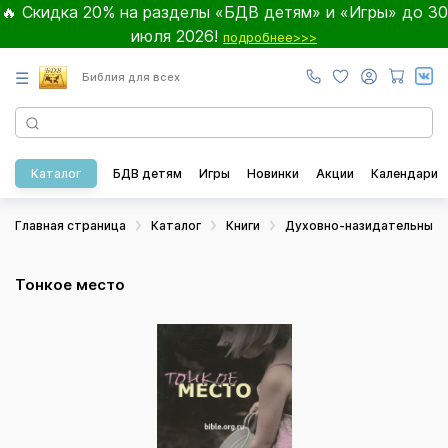
🔥 Скидка 20% на разделы «БДВ детям» и «Игры» до 30
июля 2026!
подробнее>>>
☰
Библия для всех
Каталог
БДВ детям
Игры
Новинки
Акции
Календари
Главная страница
Каталог
Книги
Духовно-назидательные
Тонкое место