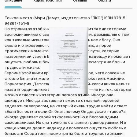
Описание
Характеристики
Отзывы
Оплата
Тонкое место (Мэри Демут, издательство "ЛКС") ISBN 978-5-
94861-151-8
На страницах этой книги Мэри Демут делится с читателями
воспоминаниями о своем детстве и юности, размышляя о том,
как тяжелые испытания могут приблизить нас к Богу. Она
смело и откровенно говорит о неприглядных, а порой
трагических моментах своего жизненного пути, которые
позволили ей узреть Бога. Ее книга дарит надежду и помогает
ощутить любовь и близость Создателя, несмотря на боль и
трудности жизни.
Героине этой книги пришлось узнать многое, чего совсем не
стоило бы знать маленьким девочкам. Наркотики. Насилие.
Порнография. Детство в семье родителей-хиппи никак нельзя
назвать ординарным опытом. И эта книга — не из тех, которые
можно отнести к категории легкого чтива. Иногда она
шокирует. Иногда заставляет вместе с главной героиней
задаваться вопросом, на который очень трудно найти ответ:
«Если Бог есть и если Он благ, почему Он допускает такое?».
Иногда удивляет своей откровенностью и беспощадным
самоанализом. Но она точно не оставляет равнодушным. И в
конце концов дарит надежду и помогает ощутить любовь и
близость Создателя, несмотря на боль и трудности жизни.