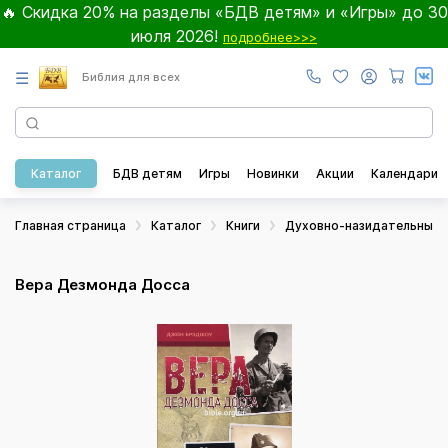
🔥 Скидка 20% на разделы «БДВ детям» и «Игры» до 30
июля 2026!
подробнее>>>
☰
Библия для всех
Каталог
БДВ детям
Игры
Новинки
Акции
Календари
Главная страница
Каталог
Книги
Духовно-назидательные
Вера Дезмонда Досса