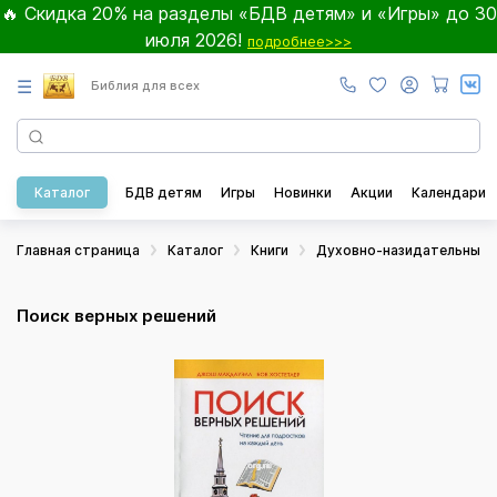
🔥 Скидка 20% на разделы «БДВ детям» и «Игры» до 30
июля 2026!
подробнее>>>
☰
Библия для всех
Каталог
БДВ детям
Игры
Новинки
Акции
Календари
Главная страница
Каталог
Книги
Духовно-назидательные
Поиск верных решений