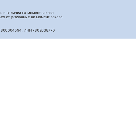
 в наличии на момент заказа.
ся от указанных на момент заказа.
027800004594, ИНН 7802038770