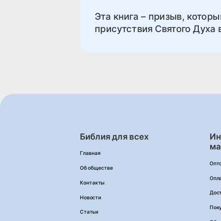
Эта книга – призыв, котор
присутствия Святого Духа
Библия для всех
Ин
ма
Главная
Опт
Об обществе
Опл
Контакты
Дос
Новости
Пок
Статьи