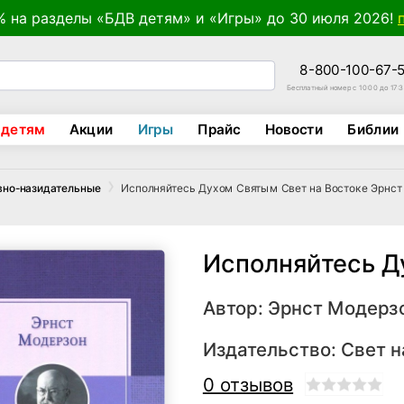
% на разделы «БДВ детям» и «Игры» до 30 июля 2026!
8-800-100-67-
Бесплатный номер с 10:00 до 17:
 детям
Акции
Игры
Прайс
Новости
Библии
Исполняйтесь Духом Святым Свет на Востоке Эрнст
вно-назидательные
Исполняйтесь Д
Автор:
Эрнст Модерз
Издательство:
Свет н
0 отзывов