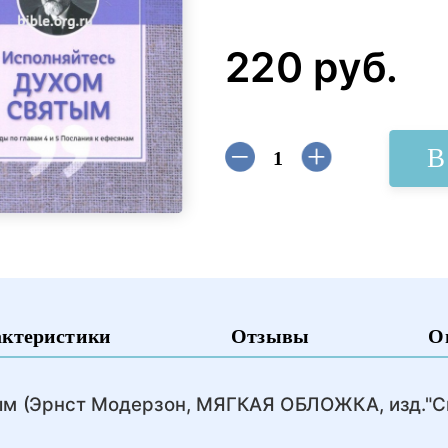
220 руб.
В
актеристики
Отзывы
О
ым (Эрнст Модерзон, МЯГКАЯ ОБЛОЖКА, изд."С