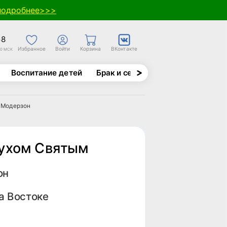
подробнее>>>
58
Избранное
Войти
Корзина
ВКонтакте
30 МСК
Воспитание детей
Брак и семья
Духовно-назида
 Модерзон
ухом Святым
он
а Востоке