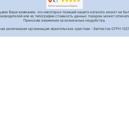
аем Ваше внимание, что некоторых позиций нашего каталога может не быть
роизводителей или из типографии стоимость данных товаром может отличать
Приносим извинения за возможные неудобства.
тная религиозная организация евангельских христиан - баптистов ОГРН 1