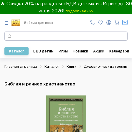
🔥 Скидка 20% на разделы «БДВ детям» и «Игры» до 30
июля 2026!
подробнее>>>
☰
Библия для всех
Каталог
БДВ детям
Игры
Новинки
Акции
Календари
Главная страница
Каталог
Книги
Духовно-назидательные
Библия и раннее христианство