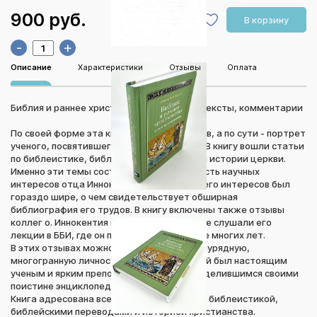
900 руб.
В корзину
-
+
Описание
Характеристики
Отзывы
Оплата
Библия и раннее христианство: история, тексты, комментарии
По своей форме эта книга - сборник трудов, а по сути - портрет
ученого, посвятившего свою жизнь науке. В книгу вошли статьи
по библеистике, библейским переводам и истории церкви.
Именно эти темы составляли большую часть научных
интересов отца Иннокентия, хотя спектр его интересов был
гораздо шире, о чем свидетельствует обширная
библиография его трудов. В книгу включены также отзывы
коллег о. Иннокентия и студентов, которые слушали его
лекции в ББИ, где он преподавал в течение многих лет.
В этих отзывах можно почувствовать незаурядную,
многогранную личность человека, который был настоящим
ученым и ярким преподавателем, щедро делившимся своими
поистине энциклопедическими знаниями.
Книга адресована всем, кто интересуется библеистикой,
библейскими переводами и историей христианства.