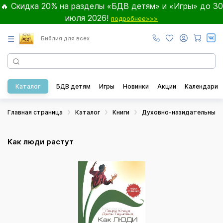
🔥 Скидка 20% на разделы «БДВ детям» и «Игры» до 30
июля 2026!
подробнее>>>
☰
Библия для всех
Каталог
БДВ детям
Игры
Новинки
Акции
Календари
Главная страница
Каталог
Книги
Духовно-назидательные
Как люди растут