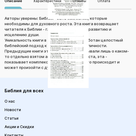
Описание
Характеристики
Отзывы
Оплата
Авторы уверены: Библия - источник истин, которые
необходимы для духовного роста. Эта книга возвращает
читателя к Библии - главному пособию по развитию и
исцелению души.
Уникальность книги в том, что в ней разработан целостный
библейский подход к проблеме развития личности.
Предыдущие книги этих авторов рассказывали лишь о каком-
то отдельно взятом аспекте духовного роста, эта -
показывает комплексную картину того, что происходит и
может произойти с душой человека.
Библия для всех
О нас
Новости
Статьи
Акции и Скидки
Контакты