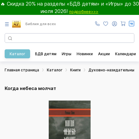
🔥 Скидка 20% на разделы «БДВ детям» и «Игры» до 30
июля 2026!
подробнее>>>
☰
Библия для всех
Каталог
БДВ детям
Игры
Новинки
Акции
Календари
Главная страница
Каталог
Книги
Духовно-назидательные
Когда небеса молчат