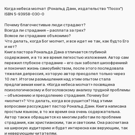
Когда небеса молчат (Рональд Данн, издательство "Посох")
ISBN 5-93958-030-0
Почему благочестивые люди страдают?
Всегда ли страдания – расплата за грех?
Всякое ли страдание объяснимо?
Что делать, когда Бог молчит, и все идет не так, как будто Его
и нет?
Книга пастора Рональда Дана отличается глубиной
содержания, и в то же время легкостью изложения. Автор сам
пережил глубокое страдание – его сын заболел шизофренией
и покончил жизнь самоубийством, после этого последовала
тяжелая депрессия, которую автор преодолел только через
10 лет. Итогом размышления над этим опытом стала
предлагаемая книга. «Когда небеса молчат» посвящена
психологическому и богословскому анализу трудной проблемы
– объяснению и преодолению страдания. Почему Бог
«молчит»? Что делать, когда все рушится? Над этими
вопросами рассуждает пастор Рональд Данн. Книга написана
простым языком, в то же время она очень содержательна.
Автор также обращается ко многим работам по проблеме
страдания, как христианским, так и светским. Она рассчитана
на широкую аудиторию и будет интересна как верующим, так
и неверующим читателям.