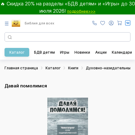
🔥 Скидка 20% на разделы «БДВ детям» и «Игры» до 30
июля 2026!
подробнее>>>
☰
Библия для всех
Каталог
БДВ детям
Игры
Новинки
Акции
Календари
Главная страница
Каталог
Книги
Духовно-назидательные
Давай помолимся