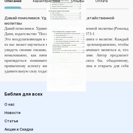
Описание
Характеристики
Отзывы
Оплата
Давай помолимся. Удивительная сила ходатайственной
молитвы
Давай помолимся. Удивительная сила ходатайственной молитвы (Рональд
Данн, издательство "Посох") ISBN 978-5-93958-073-1
Это воодушевляющая и очень содержательная книга о молитве. Каждый
из нас может научиться молиться осмысленно и целенаправленно, чтобы
увидеть своими глазами, как мир во круг нас начинает меняться и, что
немаловажно, как начинаем меняться мы сами. Автор предлагает
приглядеться повнимательнее к этому, казалось бы, обыденному,
привычному аспекту жизни каждого христианина и открыть для себя
удивительную силу ходатайственной молитвы.
Библия для всех
О нас
Новости
Статьи
Акции и Скидки