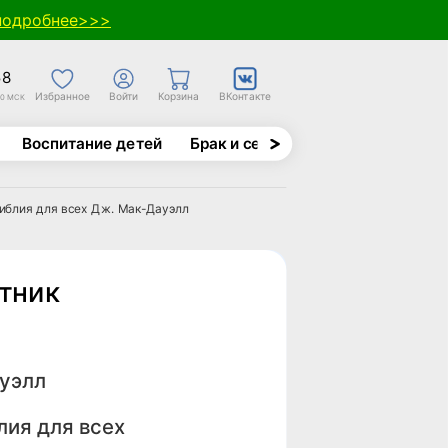
подробнее>>>
58
Избранное
Войти
Корзина
ВКонтакте
30 МСК
Воспитание детей
Брак и семья
Духовно-назида
Библия для всех Дж. Мак-Дауэлл
отник
уэлл
лия для всех