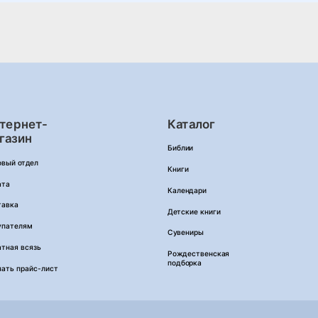
тернет-
Каталог
газин
Библии
овый отдел
Книги
ата
Календари
тавка
Детские книги
упателям
Сувениры
тная всязь
Рождественская
подборка
чать прайс-лист