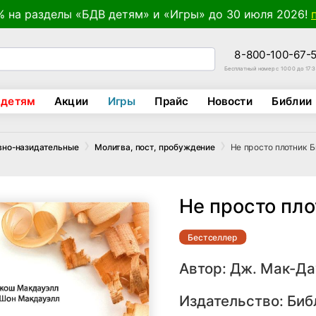
% на разделы «БДВ детям» и «Игры» до 30 июля 2026!
8-800-100-67-
Бесплатный номер с 10:00 до 17:
 детям
Акции
Игры
Прайс
Новости
Библии
Не просто плотник 
вно-назидательные
Молитва, пост, пробуждение
Не просто пл
Бестселлер
Автор:
Дж. Мак-Да
Издательство:
Биб