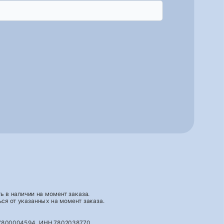
 в наличии на момент заказа.
ся от указанных на момент заказа.
027800004594, ИНН 7802038770