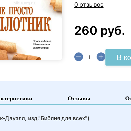
0 отзывов
260 руб.
В к
актеристики
Отзывы
О
к-Дауэлл, изд."Библия для всех")