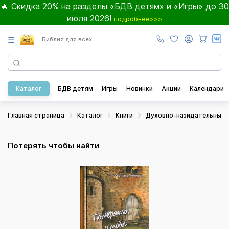
🔥 Скидка 20% на разделы «БДВ детям» и «Игры» до 30
июля 2026!
подробнее>>>
☰
Библия для всех
Каталог
БДВ детям
Игры
Новинки
Акции
Календари
Главная страница
Каталог
Книги
Духовно-назидательные
Потерять чтобы найти