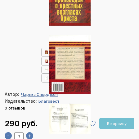
Автор:
Чарльз Сперджен
Издательство:
Благовест
0 отзывов
290 руб.
В корзину
-
+