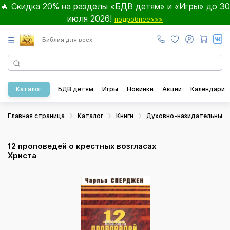
🔥 Скидка 20% на разделы «БДВ детям» и «Игры» до 30
июля 2026!
подробнее>>>
☰
Библия для всех
Каталог
БДВ детям
Игры
Новинки
Акции
Календари
Главная страница
Каталог
Книги
Духовно-назидательные
12 проповедей о крестных возгласах
Христа