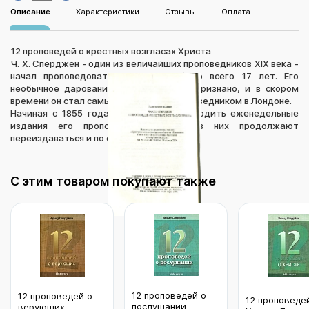
Описание
Характеристики
Отзывы
Оплата
12 проповедей о крестных возгласах Христа
Ч. Х. Сперджен - один из величайших проповедников XIX века -
начал проповедовать, когда ему было всего 17 лет. Его
необычное дарование было сразу же признано, и в скором
времени он стал самым известным проповедником в Лондоне.
Начиная с 1855 года, в свет стали выходить еженедельные
издания его проповедей. Многие из них продолжают
переиздаваться и по сей день.
С этим товаром покупают также
12 проповедей о
12 проповедей о
12 проповеде
послушании
верующих