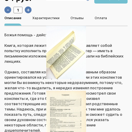
-
+
Описание
Характеристики
Отзывы
Оплата
Божья помощь - действенна
Книга, которая лежит перед вами, представляет собой
попытку исполнить просьбу братьев и сестер — иметь в
письменном изложений то, о чем они слышали на библейских
лекциях.
Однако, составляя конспекты лекций, я главным образом
ориентировался на устную речь. При чтении этих конспектов
могли бы возникнуть некоторые недоразумения, потому что,
желая что-то выделить, я нередко изменял построение
предложения. Готовя книгу к изданию, я просмотрел свои
конспекты и, где это было необходимо, произвел
соответствующие исправления и объединил родственные
темы. Надеюсь, при изложении некоторых тем мне удалось
показать путь, следуя которым христианин сможет судить о
своем духовном состоянии. Я также старался указать
некоторые области, где необходимо служение
душепопечителей.