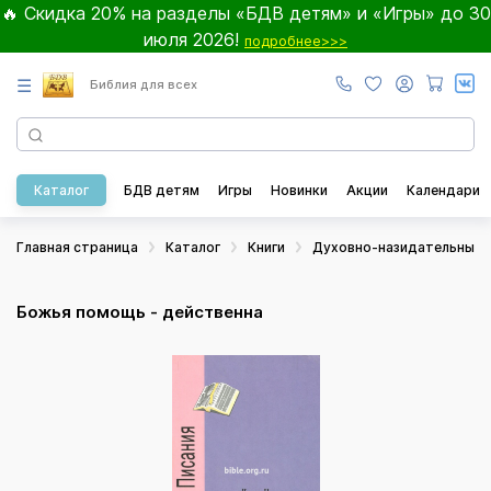
🔥 Скидка 20% на разделы «БДВ детям» и «Игры» до 30
июля 2026!
подробнее>>>
☰
Библия для всех
Каталог
БДВ детям
Игры
Новинки
Акции
Календари
Главная страница
Каталог
Книги
Духовно-назидательные
Божья помощь - действенна