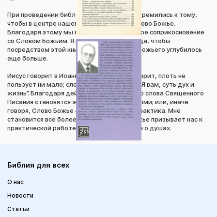
При проведении библейских лекций мы стремились к тому,
чтобы в центре нашего внимания было Слово Божье.
Благодаря этому мы пришли в более тесное соприкосновение
со Словом Божьим. Я прошу нашего Господа, чтобы
посредством этой книги познание Слова Божьего углубилось
еще больше.
Иисус говорит в Иоанна 6,63: “Дух животворит, плоть не
пользует ни мало; слова, которые говорю Я вам, суть дух и
жизнь”. Благодаря действию Духа Божьего слова Священного
Писания становятся живыми и действенными; или, иначе
говоря, Слово Божье — это не теория, а практика. Мне
становится все более ясно, что Слово Божье призывает нас к
практической работе в области попечения о душах.
Библия для всех
О нас
Новости
Статьи