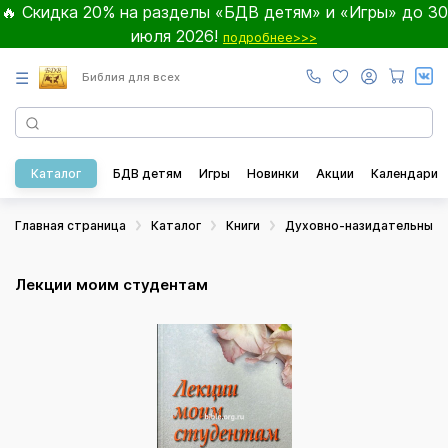
🔥 Скидка 20% на разделы «БДВ детям» и «Игры» до 30
июля 2026!
подробнее>>>
☰
Библия для всех
Каталог
БДВ детям
Игры
Новинки
Акции
Календари
Главная страница
Каталог
Книги
Духовно-назидательные
Лекции моим студентам