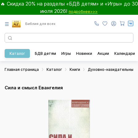
🔥 Скидка 20% на разделы «БДВ детям» и «Игры» до 30
июля 2026!
подробнее>>>
☰
Библия для всех
Каталог
БДВ детям
Игры
Новинки
Акции
Календари
Главная страница
Каталог
Книги
Духовно-назидательные
Сила и смысл Евангелия