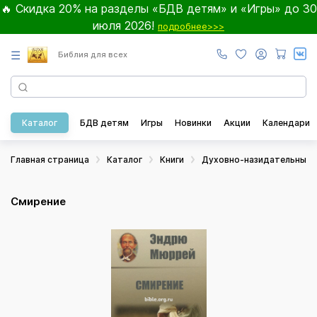
🔥 Скидка 20% на разделы «БДВ детям» и «Игры» до 30
июля 2026!
подробнее>>>
☰
Библия для всех
Каталог
БДВ детям
Игры
Новинки
Акции
Календари
Главная страница
Каталог
Книги
Духовно-назидательные
Смирение