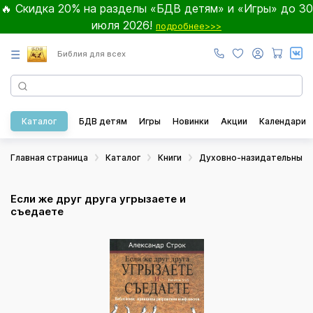
🔥 Скидка 20% на разделы «БДВ детям» и «Игры» до 30
июля 2026!
подробнее>>>
☰
Библия для всех
Каталог
БДВ детям
Игры
Новинки
Акции
Календари
Главная страница
Каталог
Книги
Духовно-назидательные
Если же друг друга угрызаете и
съедаете