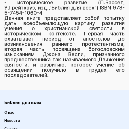
- историческое развитие (П.Бассет,
У.Грейтхауз, изд.,"Библия для всех") ISBN 978-
5-7454-1060-4
Данная книга представляет собой попытку
дать всеобъемлющую картину развития
учения о христианской святости в
историческом контексте. Первая часть
охватывает период от апостолов до
возникновения раннего протестантизма,
вторая часть посвящена богословским
изысканиям Джона Весли, признанного
предшественника так называемого Движения
святости, и развитию, которое учение об
освящении получило в трудах его
последователей.
Библия для всех
О нас
Новости
Статьи