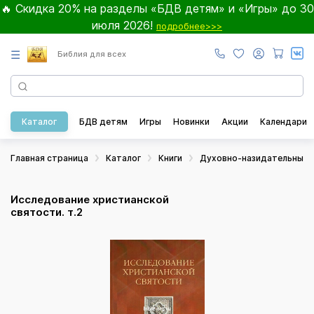
🔥 Скидка 20% на разделы «БДВ детям» и «Игры» до 30
июля 2026!
подробнее>>>
☰
Библия для всех
Каталог
БДВ детям
Игры
Новинки
Акции
Календари
Главная страница
Каталог
Книги
Духовно-назидательные
Исследование христианской
святости. т.2