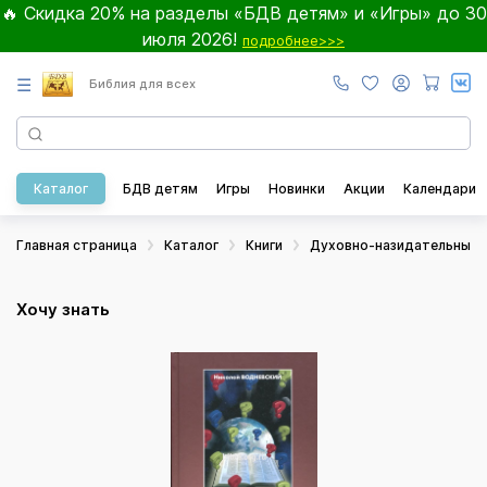
🔥 Скидка 20% на разделы «БДВ детям» и «Игры» до 30
июля 2026!
подробнее>>>
☰
Библия для всех
Каталог
БДВ детям
Игры
Новинки
Акции
Календари
Главная страница
Каталог
Книги
Духовно-назидательные
Хочу знать