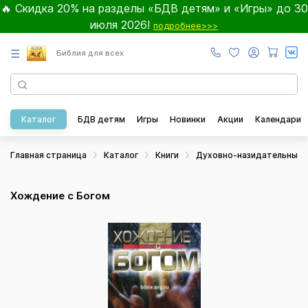
🔥 Скидка 20% на разделы «БДВ детям» и «Игры» до 30
июля 2026!
подробнее>>>
☰
Библия для всех
Каталог
БДВ детям
Игры
Новинки
Акции
Календари
Главная страница
Каталог
Книги
Духовно-назидательные
Хождение с Богом