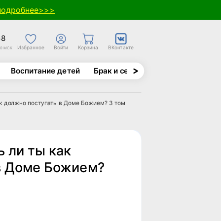
подробнее>>>
58
Избранное
Войти
Корзина
ВКонтакте
30 МСК
Воспитание детей
Брак и семья
Духовно-назида
ак должно поступать в Доме Божием? 3 том
 ли ты как
в Доме Божием?