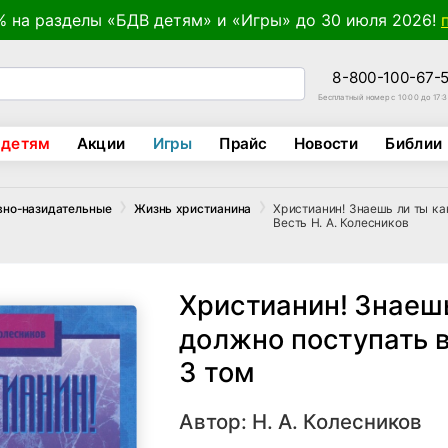
% на разделы «БДВ детям» и «Игры» до 30 июля 2026!
8-800-100-67-
Бесплатный номер с 10:00 до 17:
 детям
Акции
Игры
Прайс
Новости
Библии
Христианин! Знаешь ли ты к
вно-назидательные
Жизнь христианина
Весть Н. А. Колесников
Христианин! Знаешь
должно поступать 
3 том
Автор:
Н. А. Колесников