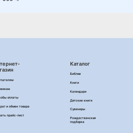
тернет-
Каталог
газин
Библии
упателям
Книги
овикам
Календари
собы оплаты
Детские книги
рат и обмен товара
Сувениры
чать прайс-лист
Рождественская
подборка