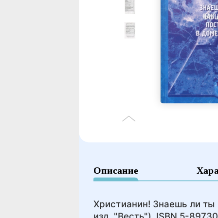
Описание
Хар
Христианин! Знаешь ли ты 
изд. "Весть") ISBN 5-8973