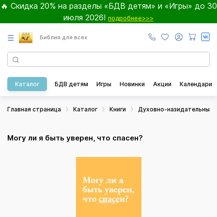
🔥 Скидка 20% на разделы «БДВ детям» и «Игры» до 30
июля 2026!
подробнее>>>
☰
Библия для всех
Каталог
БДВ детям
Игры
Новинки
Акции
Календари
Главная страница
Каталог
Книги
Духовно-назидательные
Могу ли я быть уверен, что спасен?