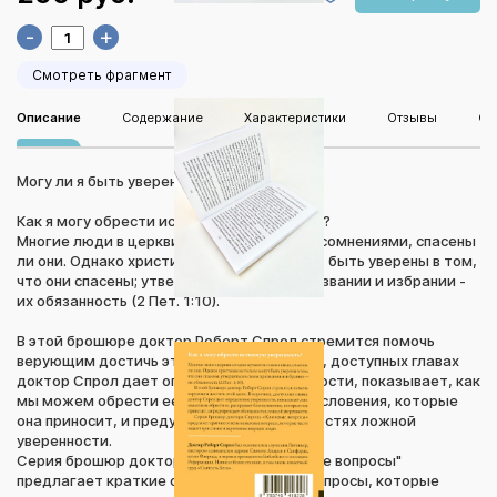
-
+
Смотреть фрагмент
Описание
Содержание
Характеристики
Отзывы
Оп
Могу ли я быть уверен что спасен?
Как я могу обрести истинную уверенность?
Многие люди в церкви сегодня мучаются сомнениями, спасены
ли они. Однако христиане не только могут быть уверены в том,
что они спасены; утвердиться в своем призвании и избрании -
их обязанность (2 Пет. 1:10).
В этой брошюре доктор Роберт Спрол стремится помочь
верующим достичь этой цели. В коротких, доступных главах
доктор Спрол дает определение уверенности, показывает, как
мы можем обрести ее, раскрывает благословения, которые
она приносит, и предупреждает об опасностях ложной
уверенности.
Серия брошюр доктора Спрола "Ключевые вопросы"
предлагает краткие ответы на важные вопросы, которые