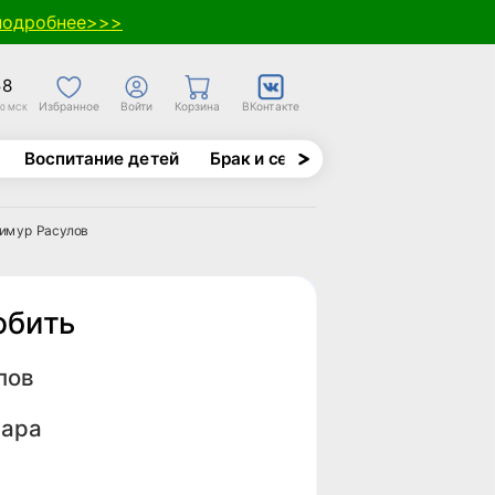
подробнее>>>
58
Избранное
Войти
Корзина
ВКонтакте
30 МСК
Воспитание детей
Брак и семья
Духовно-назида
имур Расулов
юбить
лов
ара