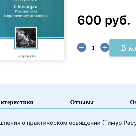
600 руб.
В к
актеристики
Отзывы
О
шления о практическом освящении (Тимур Расу