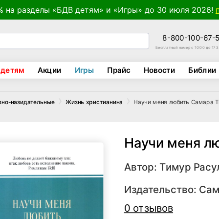
% на разделы «БДВ детям» и «Игры» до 30 июля 2026!
8-800-100-67-
Бесплатный номер с 10:00 до 17:
 детям
Акции
Игры
Прайс
Новости
Библии
Научи меня любить Самара Т
вно-назидательные
Жизнь христианина
Научи меня л
Автор:
Тимур Расу
Издательство:
Сам
0 отзывов