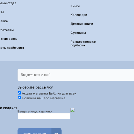
овый отдел
Книги
ата
Календари
тавка
Детские книги
упателям
Сувениры
тная всязь
Рождественская
подборка
чать прайс-лист
Выберите рассылку
Акции магазина Библия для всех
Новинки нашего магазина
 и скидках
Введите код с картинки