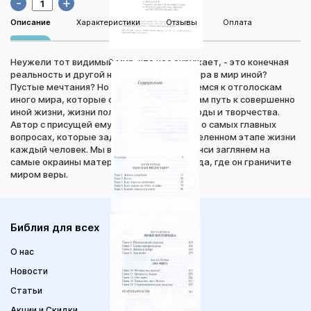
-
+
Описание
Характеристики
Отзывы
Оплата
Неужели тот видимый мир. что нас окружает, - это конечная
реальность и другой нет? Что такое — вера в мир иной?
Пустые мечтания? Но давайте прислушаемся к отголоскам
иного мира, которые способны указать нам путь к совершенно
иной жизни, жизни полной красоты, свободы и творчества.
Автор с присущей ему честностью пишет о самых главных
вопросах, которые задает себе на определенном этапе жизни
каждый человек. Мы вместе с Филипом Янси заглянем на
самые окраины материального мира - туда, где он граничите
миром веры.
Библия для всех
О нас
Новости
Статьи
Акции и Скидки