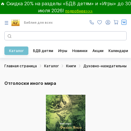
🔥 Скидка 20% на разделы «БДВ детям» и «Игры» до 30
июля 2026!
подробнее>>>
☰
Библия для всех
Каталог
БДВ детям
Игры
Новинки
Акции
Календари
Главная страница
Каталог
Книги
Духовно-назидательные
Отголоски иного мира